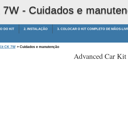
K 7W -
Cuidados e manute
O DO KIT
2. INSTALAÇÃO
3. COLOCAR O KIT COMPLETO DE MÃOS-LI
Kit CK 7W
>
Cuidados e manutenção
Advanced Car Ki