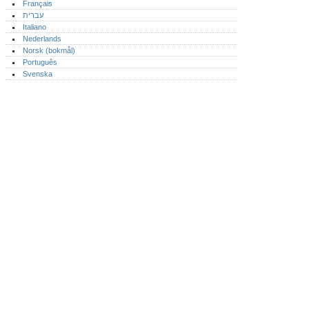
Français
עברית
Italiano
Nederlands
Norsk (bokmål)‎
Português‎
Svenska