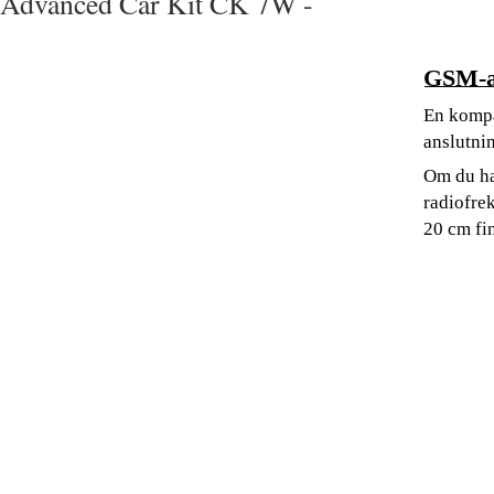
Advanced Car Kit CK 7W -
GSM-a
En kompa
anslutnin
Om du har
radiofre
20 cm fi