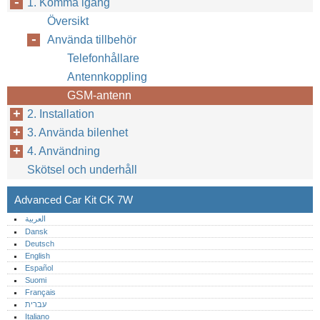
1. Komma igång
Översikt
Använda tillbehör
Telefonhållare
Antennkoppling
GSM-antenn
2. Installation
3. Använda bilenhet
4. Användning
Skötsel och underhåll
Advanced Car Kit CK 7W
العربية
Dansk
Deutsch
English
Español
Suomi
Français
עברית
Italiano