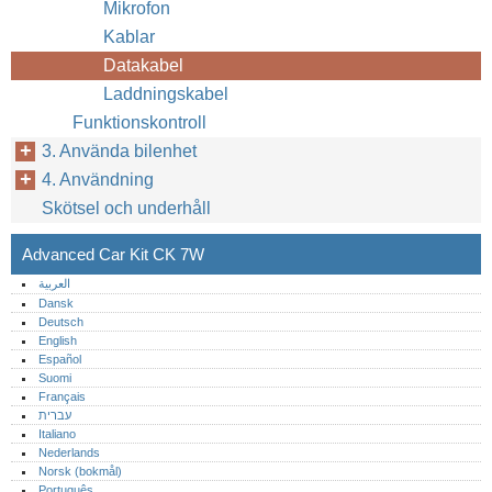
Mikrofon
Kablar
Datakabel
Laddningskabel
Funktionskontroll
3. Använda bilenhet
4. Användning
Skötsel och underhåll
Advanced Car Kit CK 7W
العربية
Dansk
Deutsch
English
Español
Suomi
Français
עברית
Italiano
Nederlands
Norsk (bokmål)‎
Português‎