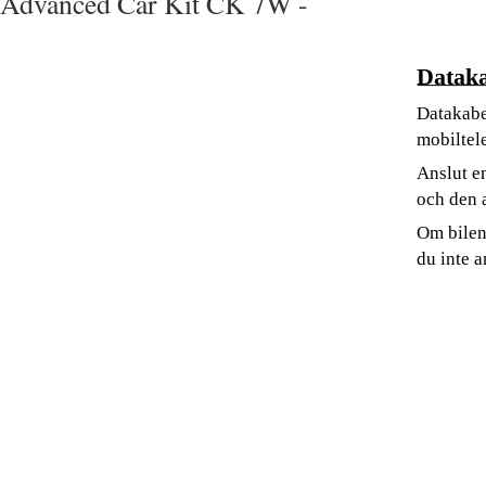
Advanced Car Kit CK 7W -
Dataka
Datakabe
mobiltele
Anslut e
och den a
Om bilen
du inte a