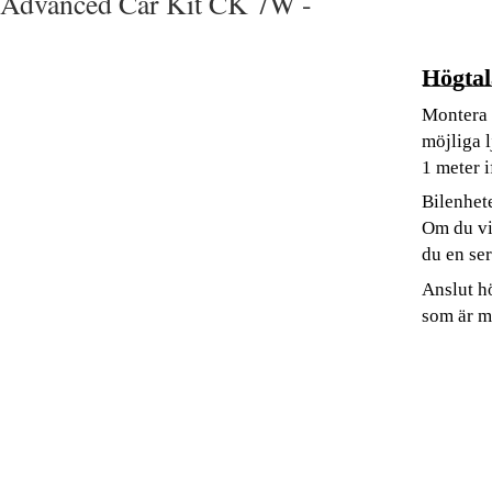
Advanced Car Kit CK 7W -
Högtal
Montera 
möjliga 
1 meter 
Bilenhete
Om du vil
du en ser
Anslut hö
som är 