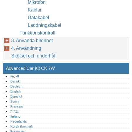
Mikrofon
Kablar
Datakabel
Laddningskabel
Funktionskontroll
3. Använda bilenhet
4. Användning
Skötsel och underhåll
Advanced Car Kit CK 7W
العربية
Dansk
Deutsch
English
Español
Suomi
Français
עברית
Italiano
Nederlands
Norsk (bokmål)‎
Português‎