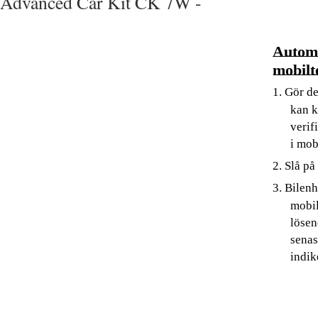
Advanced Car Kit CK 7W -
Automa
mobilt
1. Gör de
kan k
verif
i mob
2. Slå på
3. Bilen
mobil
lösen
senas
indik